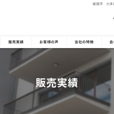
姫路市 大津区
販売実績
お客様の声
当社の特徴
会
よくある質問
区分マンション
戸建て
販売実績
管理
相談
ファイナンス