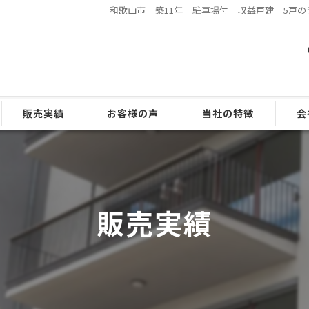
和歌山市 築11年 駐車場付 収益戸建 5戸のうち
販売実績
お客様の声
当社の特徴
会
よくある質問
区分マンション
戸建て
販売実績
管理
相談
ファイナンス