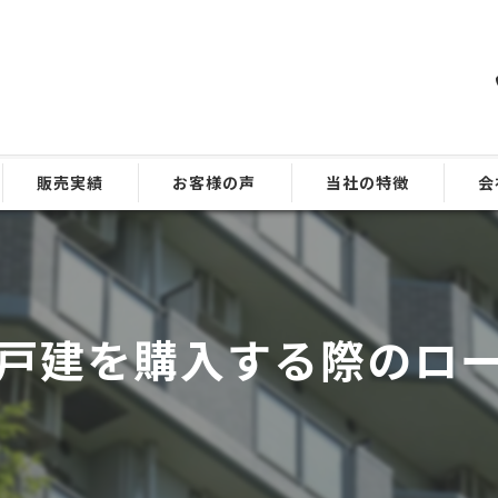
販売実績
お客様の声
当社の特徴
会
よくある質問
区分マンション
戸建て
戸建を購入する際のロ
管理
相談
ファイナンス