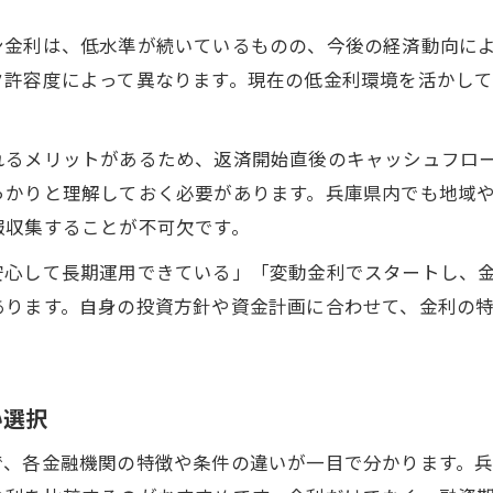
不動産投資ローンおすすめ低金利プラン解説
ン金利は、低水準が続いているものの、今後の経済動向に
ローン金利比較から導く新築戸建投資の秘訣
ク許容度によって異なります。現在の低金利環境を活かし
低金利時代の不動産投資ローン活用ポイント
住宅ローンとの違いを実例から解説
れるメリットがあるため、返済開始直後のキャッシュフロ
不動産投資ローンと住宅ローン金利の違い
っかりと理解しておく必要があります。兵庫県内でも地域
新築戸建投資と住宅ローン審査の比較解説
報収集することが不可欠です。
不動産投資は住宅ローンにどう影響するか
安心して長期運用できている」「変動金利でスタートし、
住宅ローン金利今何パーセントか現状解説
あります。自身の投資方針や資金計画に合わせて、金利の
新築戸建投資で知るべき住宅ローンの注意点
金利比較で見極める最適な借入先
不動産投資ローン金利比較で選ぶ銀行戦略
い選択
新築戸建投資に最適なローン金利見極め術
で、各金融機関の特徴や条件の違いが一目で分かります。
金利ランキングを活用したローン選びの極意