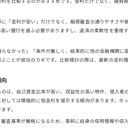
金利を比較するのがおすすめです。金利だけでなく、融資
不動産投資ローンSBIや地銀の特徴を比較
新築戸建で借入先を決める金利比較の視点
単に「金利が安い」だけでなく、融資審査の通りやすさや
の高い銀行を選ぶ必要がありますし、返済の柔軟性を重視
通らなかった」「条件が厳しく、結果的に他の金融機関に
選ぶことが成功のカギです。比較検討の際は、最新の金利
傾向
るのは、自己資金比率が高い、収益性の高い物件、借入者
に対しては積極的に低金利を提示する傾向があります。ネ
ります。
、審査基準が厳格になるため、事前に自身の信用情報や収