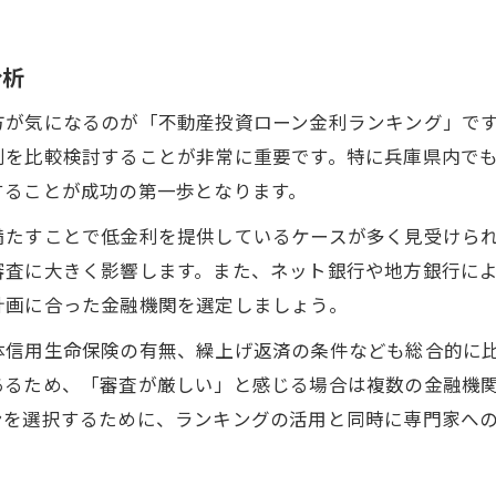
ローン審査通過のコツと新築戸建投資の関係
不動産投資ローンと住宅ローン審査の違い
分析
新築戸建購入で押さえるべきローン審査基準
方が気になるのが「不動産投資ローン金利ランキング」で
銀行ごとに異なる不動産投資ローン審査傾向
利を比較検討することが非常に重要です。特に兵庫県内で
ローン選びで失敗しない新築投資戦略
することが成功の第一歩となります。
新築戸建の不動産投資ローン選択術の基本
満たすことで低金利を提供しているケースが多く見受けら
ローン金利安い銀行の選び方と新築投資戦略
審査に大きく影響します。また、ネット銀行や地方銀行に
不動産投資ローン比較で押さえるポイント
計画に合った金融機関を選定しましょう。
新築戸建に向くおすすめローン条件を解説
体信用生命保険の有無、繰上げ返済の条件なども総合的に
不動産投資ローンランキング活用のコツ
あるため、「審査が厳しい」と感じる場合は複数の金融機
低金利で叶える不動産投資のポイント
ンを選択するために、ランキングの活用と同時に専門家へ
不動産投資ローン金利安い時の活用法
新築戸建で低金利ローンを引き出す方法